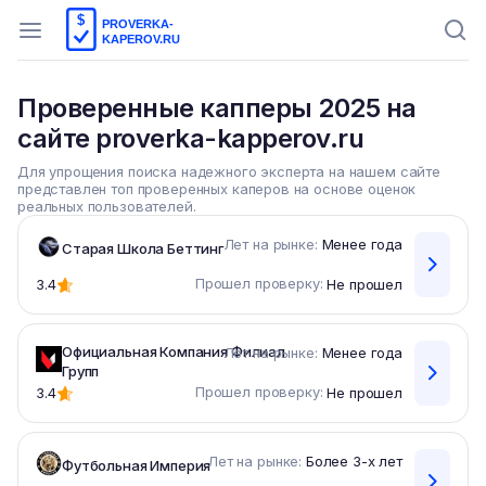
Проверенные капперы 2025 на
сайте proverka-kapperov.ru
Для упрощения поиска надежного эксперта на нашем сайте
представлен топ проверенных каперов на основе оценок
реальных пользователей.
Лет на рынке
:
Менее года
Старая Школа Беттинг
Прошел проверку
:
3.4
Не прошел
Официальная Компания Филиал 
Лет на рынке
:
Менее года
Групп
Прошел проверку
:
3.4
Не прошел
Лет на рынке
:
Более 3-х лет
Футбольная Империя