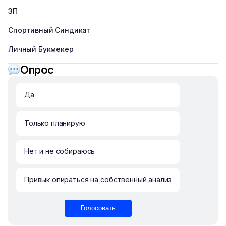
ЗП
Спортивный Синдикат
Личный Букмекер
Опрос
Да
Только планирую
Нет и не собираюсь
Привык опираться на собственный анализ
Голосовать