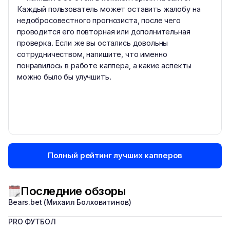
Каждый пользователь может оставить жалобу на
недобросовестного прогнозиста, после чего
проводится его повторная или дополнительная
проверка. Если же вы остались довольны
сотрудничеством, напишите, что именно
понравилось в работе каппера, а какие аспекты
можно было бы улучшить.
Полный рейтинг лучших капперов
Последние обзоры
Bears.bet (Михаил Болховитинов)
PRO ФУТБОЛ