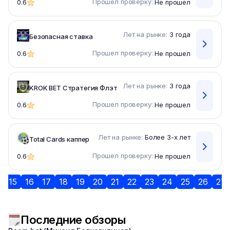
Прошел проверку
:
0.6
Не прошел
Лет на рынке
:
3 года
Безопасная ставка
Прошел проверку
:
0.6
Не прошел
Лет на рынке
:
3 года
KROK BET Стратегия Флэт
Прошел проверку
:
0.6
Не прошел
Лет на рынке
:
Более 3-х лет
Total Cards каппер
Прошел проверку
:
0.6
Не прошел
4
15
16
17
18
19
20
21
22
23
24
25
26
27
Последние обзоры