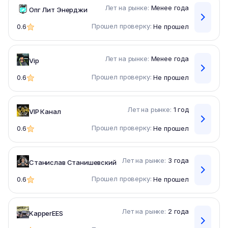
Лет на рынке
:
Менее года
Опг Лит Энерджи
Прошел проверку
:
0.6
Не прошел
Лет на рынке
:
Менее года
Vip
Прошел проверку
:
0.6
Не прошел
Лет на рынке
:
1 год
VIP Канал
Прошел проверку
:
0.6
Не прошел
Лет на рынке
:
3 года
Станислав Станишевский
Прошел проверку
:
0.6
Не прошел
Лет на рынке
:
2 года
KapperEES