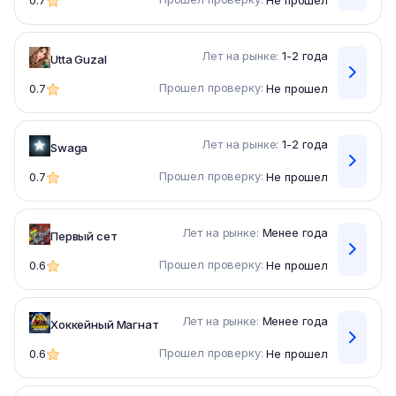
0.7
Не прошел
Лет на рынке
:
1-2 года
Utta Guzal
Прошел проверку
:
0.7
Не прошел
Лет на рынке
:
1-2 года
Swaga
Прошел проверку
:
0.7
Не прошел
Лет на рынке
:
Менее года
Первый сет
Прошел проверку
:
0.6
Не прошел
Лет на рынке
:
Менее года
Хоккейный Магнат
Прошел проверку
:
0.6
Не прошел